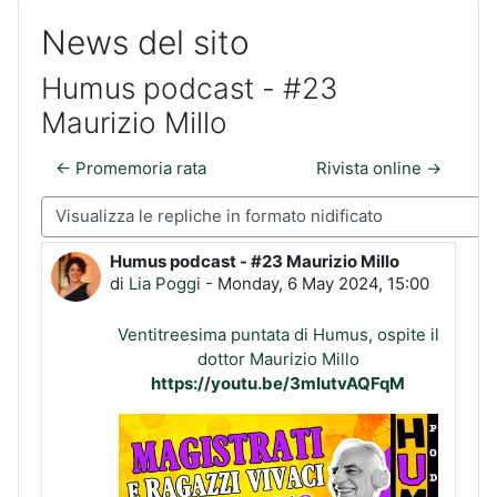
News del sito
Humus podcast - #23
Maurizio Millo
← Promemoria rata
Rivista online →
Modalità visualizzazione
Humus podcast - #23 Maurizio Millo
Numero di risposte: 0
di
Lia Poggi
-
Monday, 6 May 2024, 15:00
Ventitreesima puntata di Humus, ospite il
dottor Maurizio Millo
https://youtu.be/3mIutvAQFqM