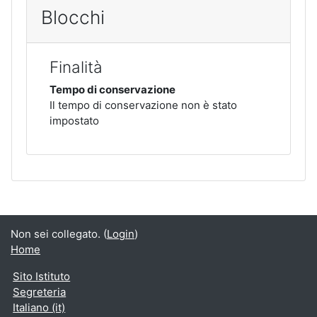
Blocchi
Finalità
Tempo di conservazione
Il tempo di conservazione non è stato
impostato
Non sei collegato. (
Login
)
Home
Sito Istituto
Segreteria
Italiano ‎(it)‎