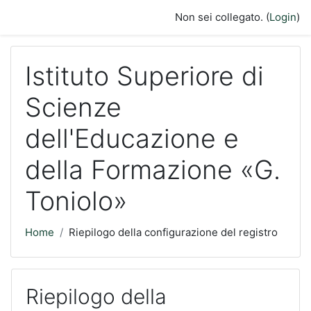
Vai al contenuto principale
Non sei collegato. (
Login
)
Istituto Superiore di
Scienze
dell'Educazione e
della Formazione «G.
Toniolo»
Home
Riepilogo della configurazione del registro
Riepilogo della