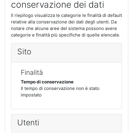
conservazione dei dati
Il riepilogo visualizza le categorie le finalità di default
relative alla conservazione dei dati degli utenti. Da
notare che alcune aree del sistema possono avere
categorie e finalità più specifiche di quelle elencate.
Sito
Finalità
Tempo di conservazione
Il tempo di conservazione non è stato
impostato
Utenti